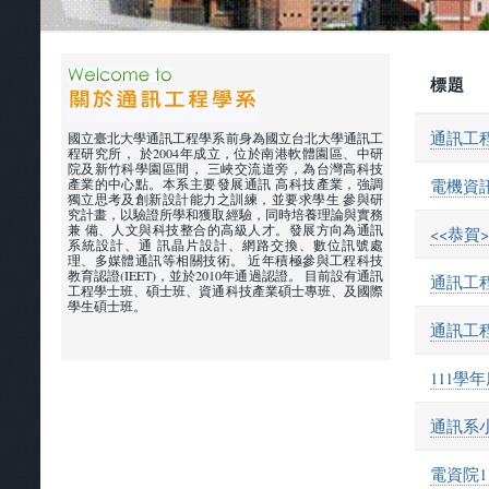
標題
通訊工程
國立臺北大學通訊工程學系前身為國立台北大學通訊工
程研究所， 於2004年成立，位於南港軟體園區、中研
院及新竹科學園區間， 三峽交流道旁，為台灣高科技
產業的中心點。本系主要發展通訊 高科技產業，強調
電機資訊學
獨立思考及創新設計能力之訓練，並要求學生 參與研
究計畫，以驗證所學和獲取經驗，同時培養理論與實務
兼 備、人文與科技整合的高級人才。發展方向為通訊
<<恭賀
系統設計、通 訊晶片設計、網路交換、數位訊號處
理、多媒體通訊等相關技術。 近年積極參與工程科技
教育認證(IEET)，並於2010年通過認證。 目前設有通訊
通訊工程
工程學士班、碩士班、資通科技產業碩士專班、及國際
學生碩士班。
通訊工程
111
通訊系小
電資院1