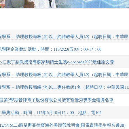
學系 -- 助理教授職級(含)以上約聘教學人員1名（起聘日期：中華民國
院企業參訪活動，時間：113/2/23(五)09：00-17：00
>>江振宇副教授指導蘇家駒碩士生獲o-cocosda2023最佳論文獎
學系 -- 助理教授職級(含)以上約聘教學人員1名（起聘日期：中華民國
學系 -- 助理教授職級(含)以上專任教師1名（起聘日期：中華民國11
學年度第2學期音律電子股份有限公司清寒暨優秀獎學金獲獎名單
畢典活動，時間：112年6月10日12：00、地點：電102
12/5/16(二)將舉辦菲律賓海外暑期營說明會(限電資院學生報名參加)