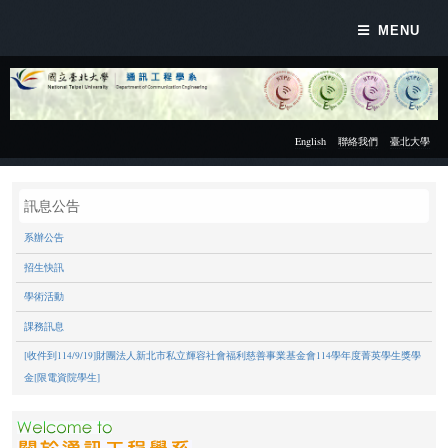
MENU
English
聯絡我們
臺北大學
訊息公告
系辦公告
招生快訊
學術活動
課務訊息
[收件到114/9/19]財團法人新北市私立輝容社會福利慈善事業基金會114學年度菁英學生獎學
金[限電資院學生]