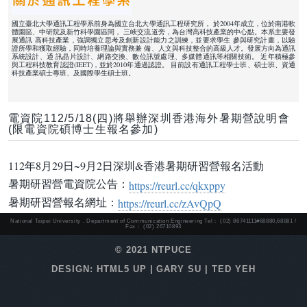
國立臺北大學通訊工程學系前身為國立台北大學通訊工程研究所， 於2004年成立，位於南港軟
體園區、中研院及新竹科學園區間， 三峽交流道旁，為台灣高科技產業的中心點。本系主要發
展通訊 高科技產業，強調獨立思考及創新設計能力之訓練，並要求學生 參與研究計畫，以驗
證所學和獲取經驗，同時培養理論與實務兼 備、人文與科技整合的高級人才。發展方向為通訊
系統設計、通 訊晶片設計、網路交換、數位訊號處理、多媒體通訊等相關技術。 近年積極參
與工程科技教育認證(IEET)，並於2010年通過認證。 目前設有通訊工程學士班、碩士班、資通
科技產業碩士專班、及國際學生碩士班。
電資院112/5/18(四)將舉辦深圳香港海外暑期營說明會
(限電資院碩博士生報名參加)
112年8月29日~9月2日深圳&香港暑期研習營報名活動
暑期研習營電資院公告：
https://reurl.cc/
qkxppy
暑期研習營報名網址：
https://reurl.cc/
zAvQpQ
National Taipei University．Department of Communication Engineering Tel： (02) 86741111#68880,68881 /
Fax： (02) 26710893
© 2021 NTPUCE
DESIGN: HTML5 UP | GARY SU | TED YEH